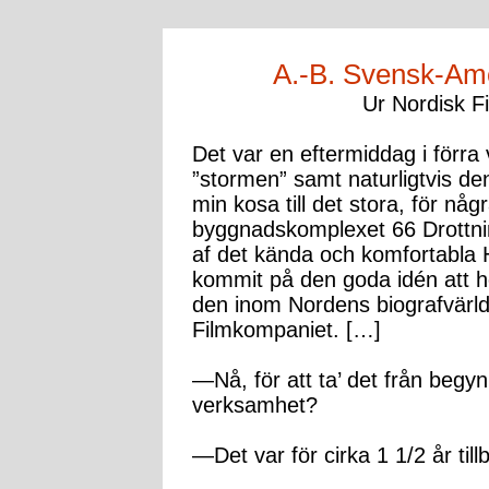
A.-B. Svensk-Am
Ur Nordisk Fi
Det var en eftermiddag i förra
”stormen” samt naturligtvis den
min kosa till det stora, för nå
byggnadskomplexet 66 Drottnin
af det kända och komfortabla 
kommit på den goda idén att h
den inom Nordens biografvärl
Filmkompaniet. […]
—Nå, för att ta’ det från begy
verksamhet?
—Det var för cirka 1 1/2 år till