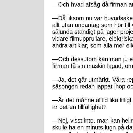
—Och hvad afsåg då firman a
—Då liksom nu var huvudsaken 
allt utan undantag som hör till
sålunda ständigt på lager proje
vidare filmupprullare, elektr
andra artiklar, som alla mer ell
—Och dessutom kan man ju efte
firman få sin maskin lagad, om 
—Ja, det går utmärkt. Våra rep
säsongen redan lappat ihop och 
—Är det månne alltid lika liflig
är det en tillfällighet?
—Nej, visst inte. man kan hellre
skulle ha en minuts lugn på d