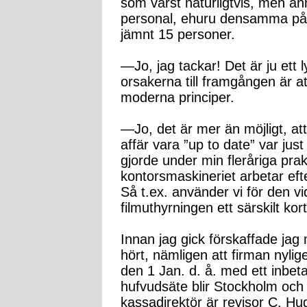
som värst naturligtvis, men änn
personal, ehuru densamma på d
jämnt 15 personer.
—Jo, jag tackar! Det är ju ett l
orsakerna till framgången är att
moderna principer.
—Jo, det är mer än möjligt, att 
affär vara ”up to date” var ju
gjorde under min fleråriga prak
kontorsmaskineriet arbetar ef
Så t.ex. använder vi för den vid
filmuthyrningen ett särskilt kort
Innan jag gick förskaffade jag 
hört, nämligen att firman nylige
den 1 Jan. d. å. med ett inbeta
hufvudsäte blir Stockholm och
kassadirektör är revisor C. Hu