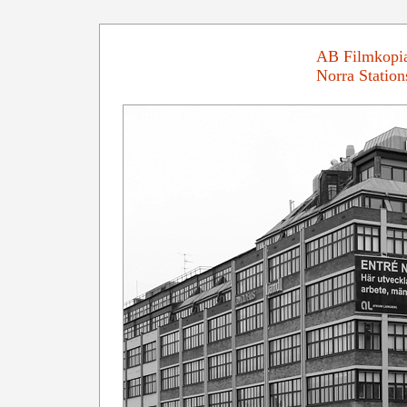
AB Filmkopia
Norra Station