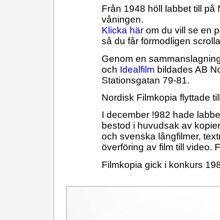
Från 1948 höll labbet till p
våningen.
Klicka här
om du vill se en pl
så du får förmodligen scrolla 
Genom en sammanslagning 1
och
Idealfilm
bildades AB No
Stationsgatan 79-81.
Nordisk Filmkopia flyttade t
I december !982 hade labbet
bestod i huvudsak av kopieri
och svenska långfilmer, text
överföring av film till video
Filmkopia gick i konkurs 19