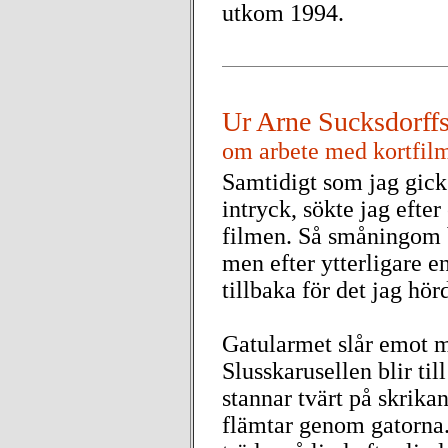
utkom 1994.
Ur Arne Sucksdorff
om arbete med kortfi
Samtidigt som jag gic
intryck, sökte jag efte
filmen. Så småningom bö
men efter ytterligare e
tillbaka för det jag hö
Gatularmet slår emot m
Slusskarusellen blir til
stannar tvärt på skrik
flämtar genom gatorna.