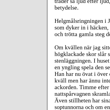
träder så ljud efter lju
betydelse.
Helgmålsringningen i J
som dyker in i häcken, 
och trötta gamla steg d
Om kvällen när jag sitt
högklackade skor slår 
stenläggningen. I huset
en yngling spela den s
Han har nu övat i över
kväll men har ännu inte
ackorden. Timme efter 
nattspårvagnen skramlar 
Även stillheten har sin
soptunnorna och om en 