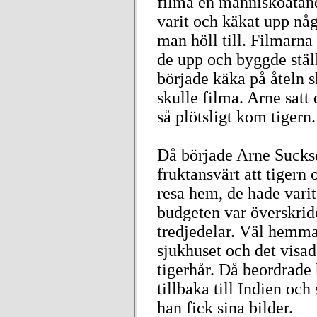
filma en människoätand
varit och käkat upp någ
man höll till. Filmarna 
de upp och byggde ställ
började käka på åteln 
skulle filma. Arne satt d
så plötsligt kom tiger
Då började Arne Sucksd
fruktansvärt att tigern
resa hem, de hade varit
budgeten var överskri
tredjedelar. Väl hemma
sjukhuset och det visad
tigerhår. Då beordrade 
tillbaka till Indien och
han fick sina bilder.