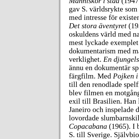
Människor i stad
(1947
gav S. världsrykte som
med intresse för existe
Det stora äventyret
(19
oskuldens värld med na
mest lyckade exemplet 
dokumentarism med mani
verklighet.
En djungel
ännu en dokumentär spe
färgfilm. Med
Pojken i
till den renodlade spel
blev filmen en motgång,
exil till Brasilien. Han
Janeiro och inspelade 
lovordade slumbarnski
Copacabana
(1965). I 
S. till Sverige. Självbi