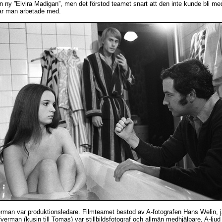
n ny ”Elvira Madigan”, men det förstod teamet snart att den inte kunde bli me
gar man arbetade med.
man var produktionsledare. Filmteamet bestod av A-fotografen Hans Welin, j
verman (kusin till Tomas) var stillbildsfotograf och allmän medhjälpare, A-lju