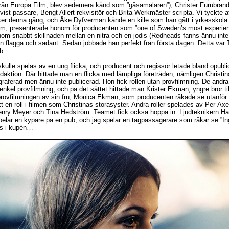
rån Europa Film, blev sedemera känd som ”gåsamålaren”), Christer Furubrand 
st passare, Bengt Allert rekvisitör och Brita Werkmäster scripta. Vi tyckte at
iker denna gång, och Åke Dyfverman kände en kille som han gått i yrkesskola
om, presenterade honom för producenten som ”one of Sweden’s most experien
nom snabbt skillnaden mellan en nitra och en jodis (Redheads fanns ännu inte
n flagga och sådant. Sedan jobbade han perfekt från första dagen. Detta var 
b.
kulle spelas av en ung flicka, och producent och regissör letade bland opubli
daktion. Där hittade man en flicka med lämpliga företräden, nämligen Christin
raferad men ännu inte publicerad. Hon fick rollen utan provfilmning. De andra 
nkel provfilmning, och på det sättet hittade man Krister Ekman, yngre bror ti
l provfilmningen av sin fru, Monica Ekman, som producenten råkade se utanför
kt en roll i filmen som Christinas storasyster. Andra roller spelades av Per-Ax
 Henry Meyer och Tina Hedström. Teamet fick också hoppa in. Ljudteknikern H
elar en kypare på en pub, och jag spelar en tågpassagerare som råkar se ”Ing
us i kupén…