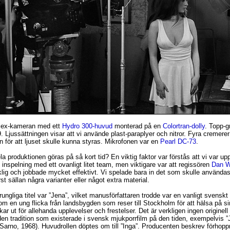
flex-kameran med ett
Hydro 300-huvud
monterad på en
Colortran-dolly
. Topp-g
. Ljussättningen visar att vi använde plast-paraplyer och nitror. Fyra cremerer
an för att ljuset skulle kunna styras. Mikrofonen var en
Pearl DC-73
.
a produktionen göras på så kort tid? En viktig faktor var förstås att vi var upp
inspelning med ett ovanligt litet team, men viktigare var att regissören
Dan 
lig och jobbade mycket effektivt. Vi spelade bara in det som skulle användas
rst sällan några varianter eller något extra material.
ungliga titel var ”Jena”, vilket manusförfattaren trodde var en vanligt svensk
m en ung flicka från landsbygden som reser till Stockholm för att hälsa på si
kar ut för allehanda upplevelser och frestelser. Det är verkligen ingen originell
 den tradition som existerade i svensk mjukporrfilm på den tiden, exempelvis ”
Sarno, 1968). Huvudrollen döptes om till ”Inga”. Producenten beskrev förhoppn