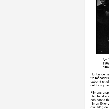
Arri
1969
nitr
Hur kunde hel
tre månaders 
extremt skick
det togs ytte
Filmens urspr
Den handlar o
och därvid rå
filmen följer
oskuld” (Joe 