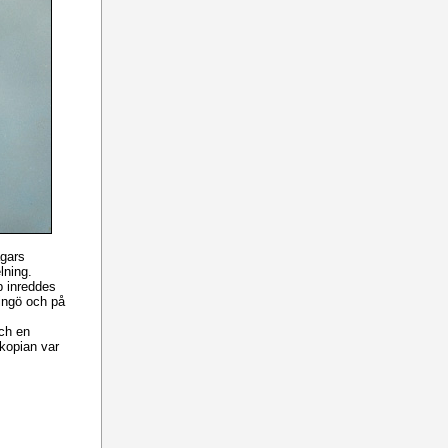
agars
lning.
ub inreddes
dingö och på
och en
skopian var