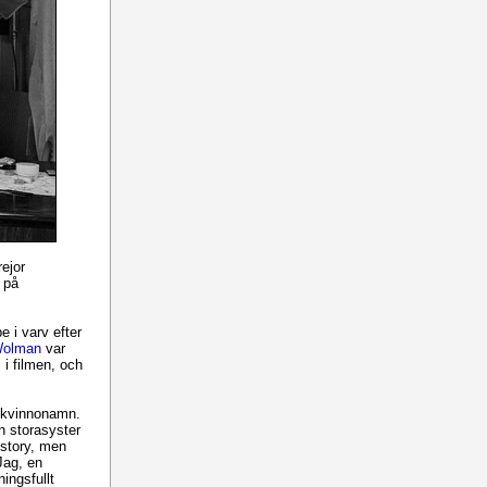
rejor
 på
e i varv efter
Wolman
var
 i filmen, och
t kvinnonamn.
n storasyster
 story, men
Jag, en
ingsfullt