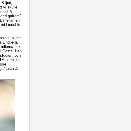
B-ljud,
t vi skulle
 med. Vi
ced gaffers”
), mellan en
Ted Lindahls
cerade bilder
a Lindberg,
rollerna fick
ll Gösta. Han
 studion, och
el Arosenius,
asse
a” just när