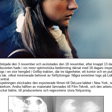
 började den 3 november och avslutades den 18 november, efter knappt 13 d
oducenten hade i sin mest optimistiska bedömning räknat med 18 dagars inspe
togs i en stor herrgård i Grillby-trakten, där tre lägenheter, ett kontor och en p
ak, vilket minimerade behovet av förflyttningar. Några exteriörer togs på Li
entral.
inspelningen skickades den exponerade filmen till DeLuxe-labbet i New York, 
terkom. Andra hälften av materialet lämnades till Film-Teknik, och den arbet
cket bättre, till producentens och regissörens stora förtjusning.