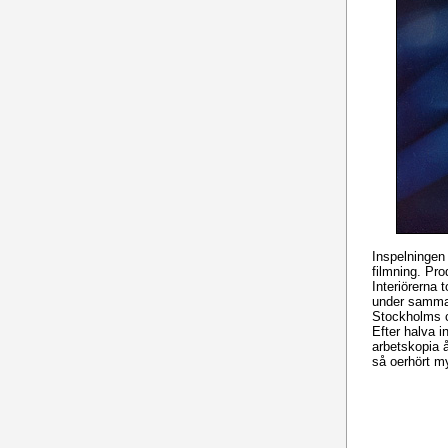
Inspelningen
filmning. Pr
Interiörerna 
under samma t
Stockholms c
Efter halva 
arbetskopia å
så oerhört my