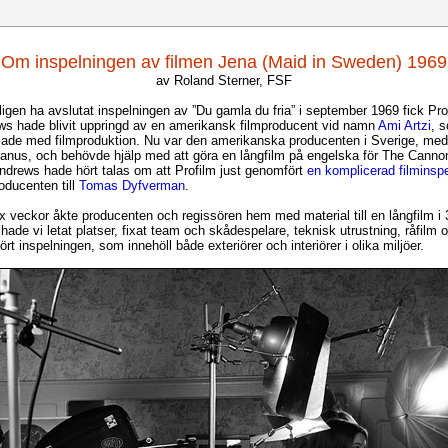
Om inspelningen av filmen Jena (Maid in Sweden) 1969
av Roland Sterner, FSF
kligen ha avslutat inspelningen av ”Du gamla du fria” i september 1969 fick Prof
ws hade blivit uppringd av en amerikansk filmproducent vid namn
Ami Artzi
, 
lade med filmproduktion. Nu var den amerikanska producenten i Sverige, med
manus, och behövde hjälp med att göra en långfilm på engelska för The Canno
drews hade hört talas om att Profilm just genomfört
en komplicerad filminsp
oducenten till
Tomas Dyfverman
.
ex veckor åkte producenten och regissören hem med material till en långfilm i
hade vi letat platser, fixat team och skådespelare, teknisk utrustning, råfilm 
t inspelningen, som innehöll både exteriörer och interiörer i olika miljöer.