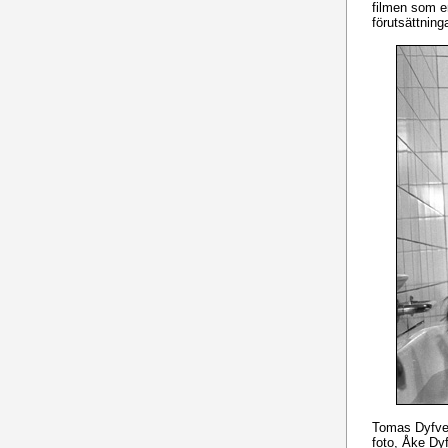
filmen som e
förutsättnin
Tomas Dyfver
foto, Åke Dyf