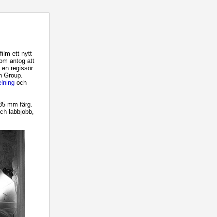
ilm ett nytt
som antog att
 en regissör
n Group.
elning
och
 35 mm färg.
och labbjobb,