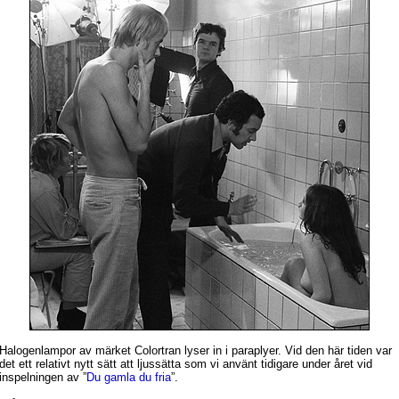
Halogenlampor av märket Colortran lyser in i paraplyer. Vid den här tiden var
det ett relativt nytt sätt att ljussätta som vi använt tidigare under året vid
inspelningen av ”
Du gamla du fria
”.