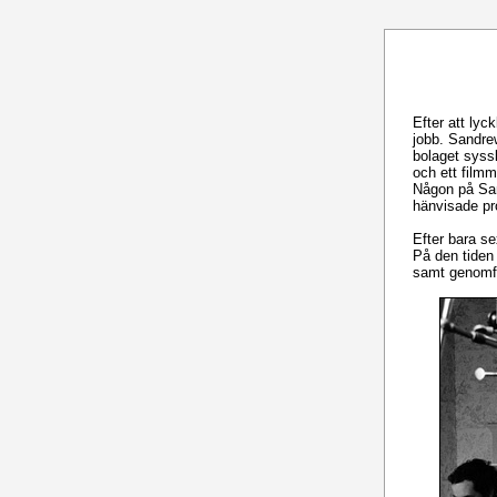
Efter att lyc
jobb. Sandre
bolaget syss
och ett film
Någon på San
hänvisade pr
Efter bara s
På den tiden 
samt genomför