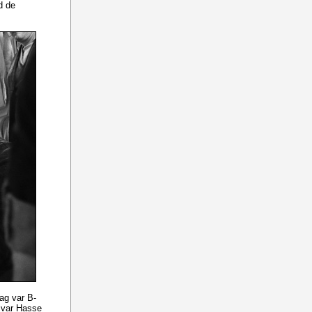
d de
ag var B-
d var Hasse