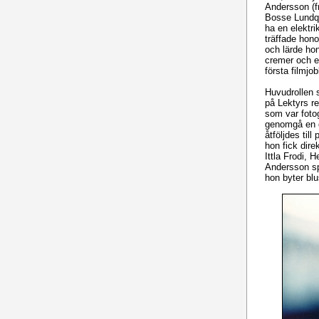
Andersson (f
Bosse Lundqvi
ha en elektr
träffade hon
och lärde ho
cremer och e
första filmjob
Huvudrollen s
på Lektyrs re
som var fotog
genomgå en e
åtföljdes til
hon fick dire
Ittla Frodi,
Andersson sp
hon byter bl