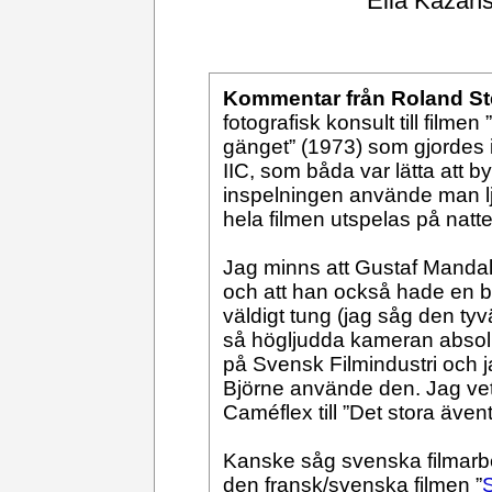
Elia Kazans
Kommentar från Roland St
fotografisk konsult till filmen ”
gänget” (1973) som gjordes 
IIC, som båda var lätta att b
inspelningen använde man lj
hela filmen utspelas på natt
Jag minns att Gustaf Mandal
och att han också hade en bl
väldigt tung (jag såg den ty
så högljudda kameran absolu
på Svensk Filmindustri och j
Björne använde den. Jag ve
Caméflex till ”Det stora ävent
Kanske såg svenska filmarbe
den fransk/svenska filmen ”
S