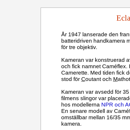
Ecl
År 1947 lanserade den frans
batteridriven handkamera m
för tre objektiv.
Kameran var konstruerad a
och fick namnet Caméflex. I
Camerette. Med tiden fick
stod för
C
outant och
M
athot
Kameran var avsedd för 35 
filmens slingor var placera
hos modellerna
NPR och A
En senare modell av Caméfl
omställbar mellan 16/35 mm
kamera.