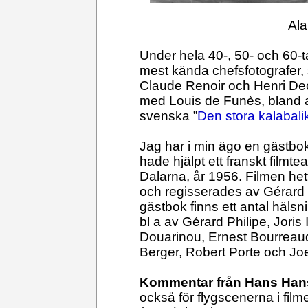
Ala
Under hela 40-, 50- och 60-
mest kända chefsfotografer, 
Claude Renoir och Henri Dec
med Louis de Funès, bland a
svenska ”
Den stora kalabali
Jag har i min ägo en gästbok
hade hjälpt ett franskt filmt
Dalarna, år 1956. Filmen hett
och regisserades av Gérard P
gästbok finns ett antal hälsn
bl a av Gérard Philipe, Joris 
Douarinou, Ernest Bourreaud
Berger, Robert Porte och Jo
Kommentar från Hans Han
också för flygscenerna i fil