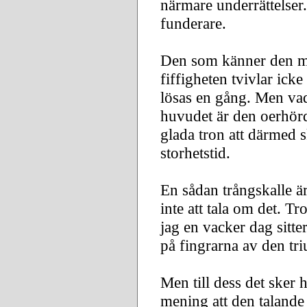
närmare underrättelser
funderare.
Den som känner den m
fiffigheten tvivlar ick
lösas en gång. Men vad 
huvudet är den oerhörd
glada tron att därmed 
storhetstid.
En sådan trångskalle ä
inte att tala om det. T
jag en vacker dag sitt
på fingrarna av den tr
Men till dess det sker 
mening att den talande