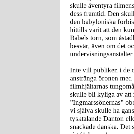
skulle äventyra filmens
dess framtid. Den skul
den babyloniska förbis
hittills varit att den k
Babels torn, som åsta
besvär, även om det oc
undervisningsanstalter
Inte vill publiken i de 
anstränga öronen med 
filmhjältarnas tungomå
skulle bli kyliga av att i
”Ingmarssönernas” obe
vi själva skulle ha gan
tysktalande Danton ell
snackade danska. Det sk